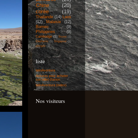
Chine
(20)
corée
(19)
Thailande
(14)
Laos
(12)
Malaisie
(12)
Borneo
(9)
Philippines
(9)
Cambodge
(5)
Brunei
(1)
Eléphants
(1)
Singapour
(1)
plongée
(1)
liste
latinAventura
Astuces pour acheter
son billet d'avion
latinAventura (index)
Nos visiteurs