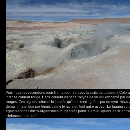
Puis nous redescendons pour finir la journée avec la visite de la laguna Color
intense couleur rouge. Cette couleur vient de l'oxyde de fer qui est capté par d
rouges. Ces algues colorent le lac dès qu'elles sont agitées par du vent. Nous 
demain matin que par temps calme le lac a un tout autre aspect. La laguna col
également des micro-organismes rouges très particuliers auxquels les scientif
s'intéressent de près.