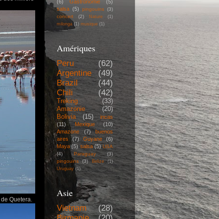
(6)
Gastronomie
(5)
salsa
(5)
pingouins
(3)
concert
(2)
Nature
(1)
milonga
(1)
musique
(1)
Amériques
Peru
(62)
Argentine
(49)
Brazil
(44)
Chili
(42)
Treking
(33)
Amazonie
(20)
Bolivia
(15)
incas
(11)
Mexique
(10)
Amazone
(7)
buenos
aires
(7)
Guyane
(6)
Maya
(5)
salsa
(5)
USA
(4)
Paraguay
(3)
pingouins
(3)
Belize
(1)
Uruguay
(1)
Asie
s de Quetera.
Vietnam
(28)
Birmanie
(20)