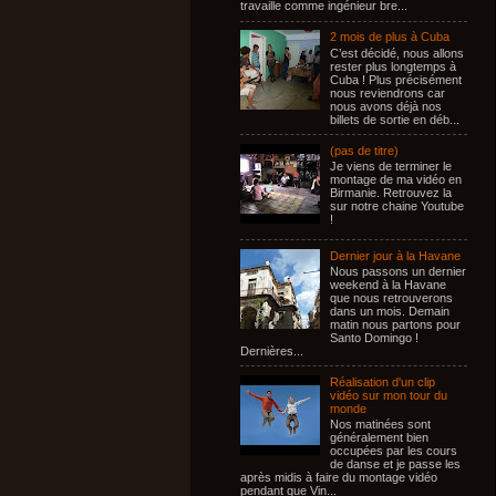
travaille comme ingénieur bre...
2 mois de plus à Cuba
C’est décidé, nous allons
rester plus longtemps à
Cuba ! Plus précisément
nous reviendrons car
nous avons déjà nos
billets de sortie en déb...
(pas de titre)
Je viens de terminer le
montage de ma vidéo en
Birmanie. Retrouvez la
sur notre chaine Youtube
!
Dernier jour à la Havane
Nous passons un dernier
weekend à la Havane
que nous retrouverons
dans un mois. Demain
matin nous partons pour
Santo Domingo !
Dernières...
Réalisation d'un clip
vidéo sur mon tour du
monde
Nos matinées sont
généralement bien
occupées par les cours
de danse et je passe les
après midis à faire du montage vidéo
pendant que Vin...