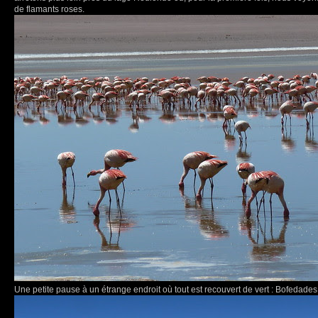
de flamants roses.
Une petite pause à un étrange endroit où tout est recouvert de vert : Bofedade