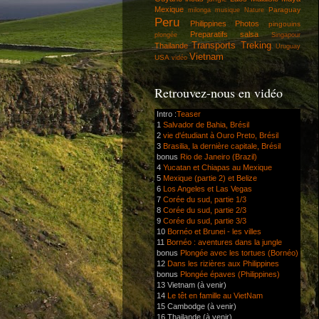
Mexique
Paraguay
milonga
musique
Nature
Peru
Philippines
Photos
pingouins
Preparatifs
salsa
plongée
Singapour
Transports
Treking
Thailande
Uruguay
Vietnam
USA
vidéo
Retrouvez-nous en vidéo
Intro :
Teaser
1
Salvador de Bahia, Brésil
2
vie d'étudiant à Ouro Preto, Brésil
3
Brasilia, la dernière capitale, Brésil
bonus
Rio de Janeiro (Brazil)
4
Yucatan et Chiapas au Mexique
5
Mexique (partie 2) et Belize
6
Los Angeles et Las Vegas
7
Corée du sud, partie 1/3
8
Corée du sud, partie 2/3
9
Corée du sud, partie 3/3
10
Bornéo et Brunei - les villes
11
Bornéo : aventures dans la jungle
bonus
Plongée avec les tortues (Bornéo)
12
Dans les rizières aux Philippines
bonus
Plongée épaves (Philippines)
13 Vietnam (à venir)
14
Le têt en famille au VietNam
15 Cambodge (à venir)
16 Thailande (à venir)