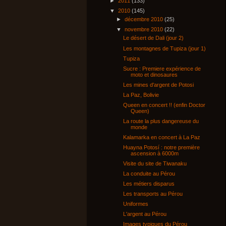
►
2011
(133)
▼
2010
(145)
►
décembre 2010
(25)
▼
novembre 2010
(22)
Le désert de Dali (jour 2)
Les montagnes de Tupiza (jour 1)
Tupiza
Sucre : Premiere expérience de
moto et dinosaures
Les mines d'argent de Potosi
La Paz, Bolivie
Queen en concert !! (enfin Doctor
Queen)
La route la plus dangereuse du
monde
Kalamarka en concert à La Paz
Huayna Potosí : notre première
ascension à 6000m
Visite du site de Tiwanaku
La conduite au Pérou
Les métiers disparus
Les transports au Pérou
Uniformes
L'argent au Pérou
Images typiques du Pérou