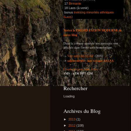
17
Birmanie
18 Laos (à venir)
bonus
trekking minorités ethniques
(Laos)
Testez la PRÉSENTATION MODERNE de
notre blog
Dans la colonne centrale nos messages sont
affichée dans l'ordre antichronologique.
->
Voir notre BEST-OF
(2011)
->
salsAventura : nos voyages SALSA
Cliquez ici pour nous écrire
SMS : +336 5957 1234
Rechercher
Loading
Archives du Blog
►
2013
(1)
►
2012
(108)