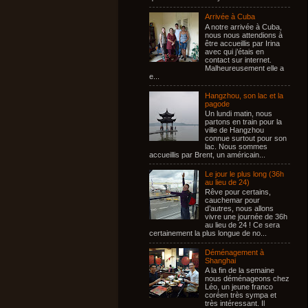
Arrivée à Cuba
A notre arrivée à Cuba,
nous nous attendions à
être accueillis par Irina
avec qui j’étais en
contact sur internet.
Malheureusement elle a
e...
Hangzhou, son lac et la
pagode
Un lundi matin, nous
partons en train pour la
ville de Hangzhou
connue surtout pour son
lac. Nous sommes
accueillis par Brent, un américain...
Le jour le plus long (36h
au lieu de 24)
Rêve pour certains,
cauchemar pour
d’autres, nous allons
vivre une journée de 36h
au lieu de 24 ! Ce sera
certainement la plus longue de no...
Déménagement à
Shanghai
A la fin de la semaine
nous déménageons chez
Léo, un jeune franco
coréen très sympa et
très intéressant. Il