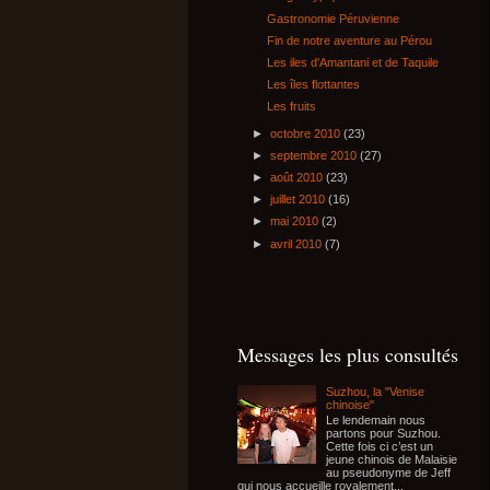
Gastronomie Péruvienne
Fin de notre aventure au Pérou
Les iles d'Amantani et de Taquile
Les îles flottantes
Les fruits
►
octobre 2010
(23)
►
septembre 2010
(27)
►
août 2010
(23)
►
juillet 2010
(16)
►
mai 2010
(2)
►
avril 2010
(7)
Messages les plus consultés
Suzhou, la "Venise
chinoise"
Le lendemain nous
partons pour Suzhou.
Cette fois ci c’est un
jeune chinois de Malaisie
au pseudonyme de Jeff
qui nous accueille royalement...