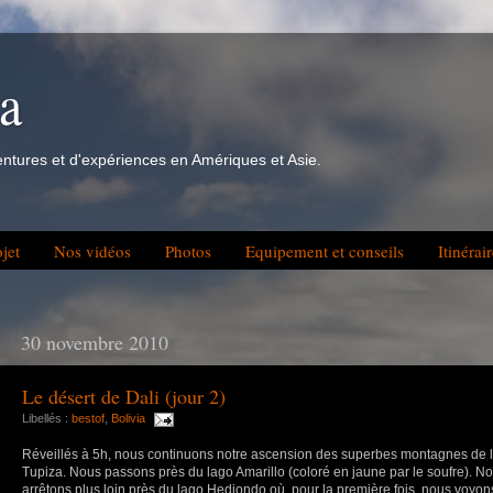
ra
ventures et d'expériences en Amériques et Asie.
jet
Nos vidéos
Photos
Equipement et conseils
Itinérai
30 novembre 2010
Le désert de Dali (jour 2)
Libellés :
bestof
,
Bolivia
Réveillés à 5h, nous continuons notre ascension des superbes montagnes de l
Tupiza. Nous passons près du lago Amarillo (coloré en jaune par le soufre). N
arrêtons plus loin près du lago Hediondo où, pour la première fois, nous voyons