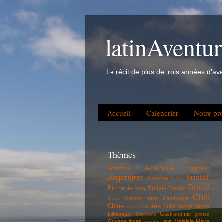
latinAventu
Le récit de plus de trois années d'a
Accueil
Calendrier
Notre pro
Thèmes
Amazonie
Amazone
Animaux
Argentine
bestof
Aventure
Belize
Brazil
Birmanie
Bolivia
blog
Borneo
Chili
buenos aires
Cambodge
Brunei
Chine
corée
Cuba
danse
danse
concert
folklorique
Gastronomie
Eléphants
grottes
Guyane
incas
Laos
Malaisie
Maya
jungle