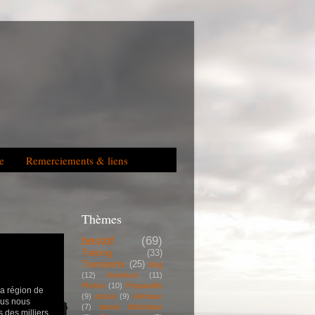
re
Remerciements & liens
Thèmes
bestof
(69)
Treking
(33)
Transports
(25)
blog
(12)
Aventure
(11)
Photos
(10)
Preparatifs
a région de
(9)
danse
(9)
Animaux
ous nous
(7)
danse folklorique
 des milliers