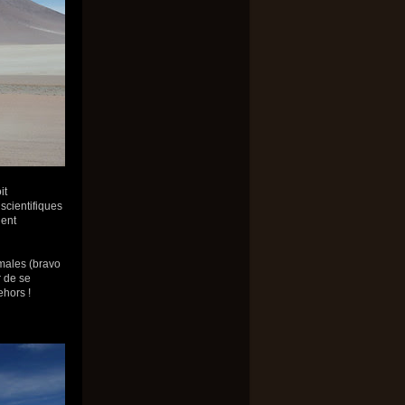
it
scientifiques
ient
males (bravo
r de se
ehors !