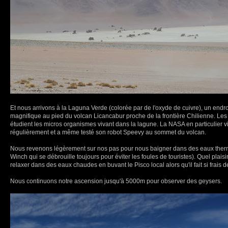
Et nous arrivons à la Laguna Verde (colorée par de l'oxyde de cuivre), un endro
magnifique au pied du volcan Licancabur proche de la frontière Chilienne. Les 
étudient les micros organismes vivant dans la lagune. La NASA en particulier v
régulièrement et a même testé son robot Speevy au sommet du volcan.
Nous revenons légèrement sur nos pas pour nous baigner dans des eaux ther
Winch qui se débrouille toujours pour éviter les foules de touristes). Quel plaisi
relaxer dans des eaux chaudes en buvant le Pisco local alors qu'il fait si frais d
Nous continuons notre ascension jusqu'à 5000m pour observer des geysers.