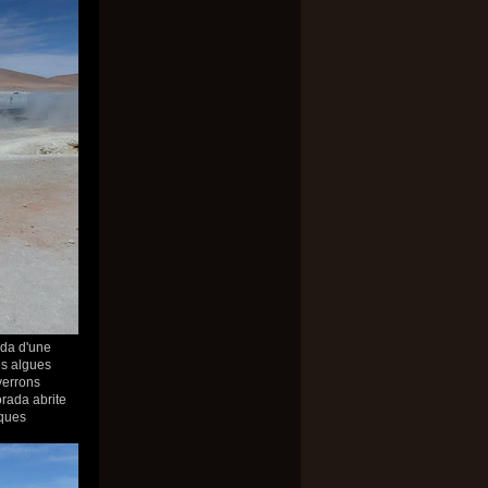
ada d'une
es algues
verrons
orada abrite
iques